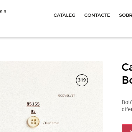
s a
CATÀLEG
CONTACTE
SOBR
C
B
Botó
dife