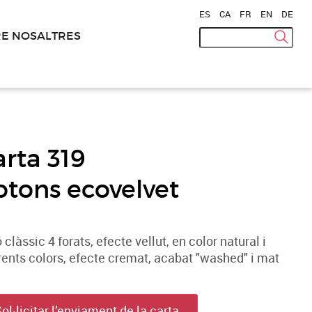
ES
|
CA
|
FR
|
EN
|
DE
E NOSALTRES
arta 319
otons ecovelvet
 clàssic 4 forats, efecte vellut, en color natural i
rents colors, efecte cremat, acabat "washed" i mat
Sol·licitar l’enviament de la carta