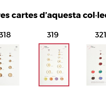
res cartes d’aquesta col·le
318
319
32