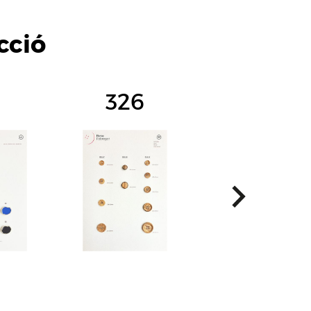
cció
1
326