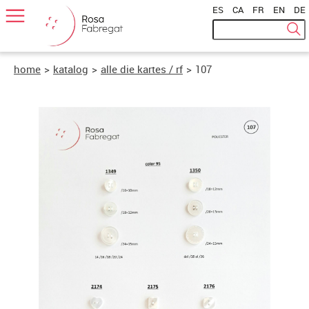
ES
|
CA
|
FR
|
EN
|
DE
home
>
katalog
>
alle die kartes / rf
>
107