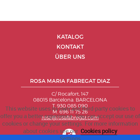
KATALOG
KONTAKT
ÜBER UNS
ROSA MARIA FABREGAT DIAZ
C/ Rocafort, 147
08015 Barcelona. BARCELONA
T. 930 085 090
This website uses its own and third-party cookies to
M. 696 11 75 26
offer you a better experience. You can accept our use of
rosa@rosafabregat.com
cookies or change your settings. For more information
about cookies see our
Cookies policy
Settings