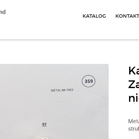
nd
KATALOG
KONTAK
K
Z
ni
Meta
stru