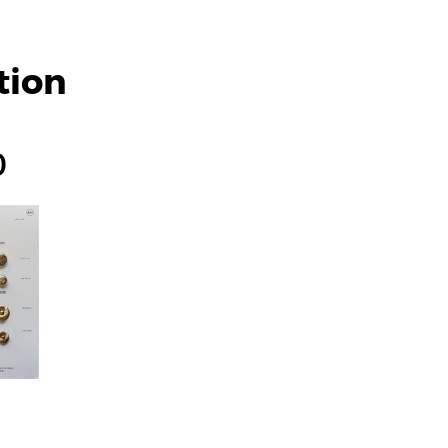
tion
0