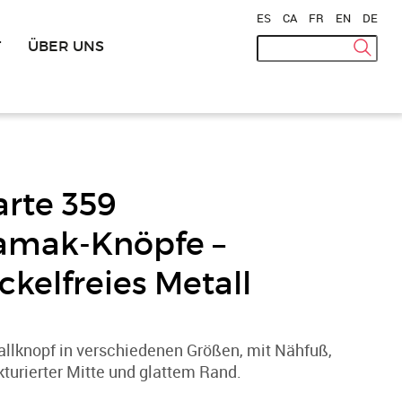
ES
|
CA
|
FR
|
EN
|
DE
T
ÜBER UNS
arte 359
amak-Knöpfe –
ckelfreies Metall
llknopf in verschiedenen Größen, mit Nähfuß,
kturierter Mitte und glattem Rand.