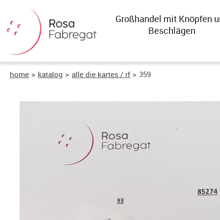
Großhandel mit Knöpfen u
Beschlägen
home
>
katalog
>
alle die kartes / rf
>
359