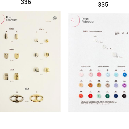
336
335