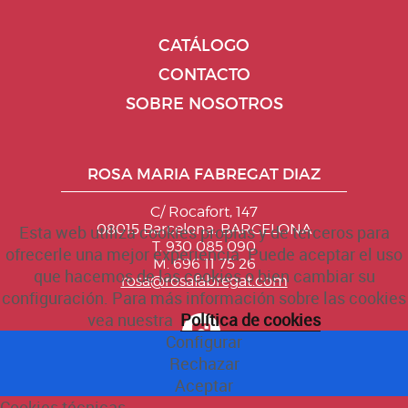
CATÁLOGO
CONTACTO
SOBRE NOSOTROS
ROSA MARIA FABREGAT DIAZ
C/ Rocafort, 147
08015 Barcelona. BARCELONA
Esta web utiliza cookies propias y de terceros para
T. 930 085 090
ofrecerle una mejor experiencia. Puede aceptar el uso
M. 696 11 75 26
que hacemos de las cookies o bien cambiar su
rosa@rosafabregat.com
configuración. Para más información sobre las cookies
vea nuestra
Política de cookies
Configurar
Rechazar
Aceptar
Cookies técnicas