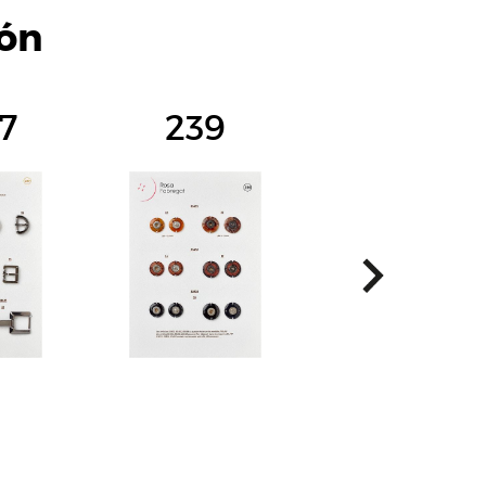
ión
7
239