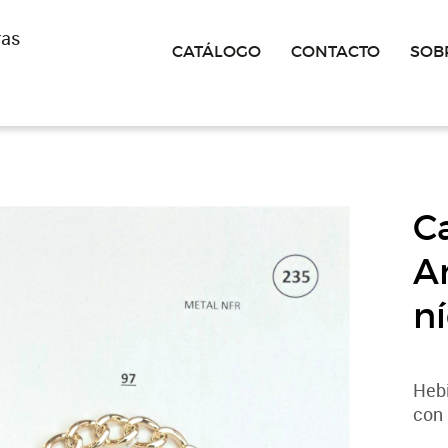
ras
CATÁLOGO
CONTACTO
SOB
C
An
ní
Hebi
con 