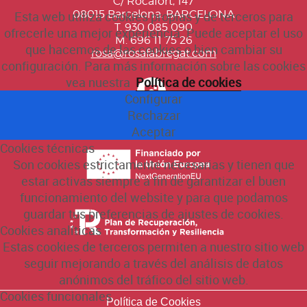
C/ Rocafort, 147
08015 Barcelona. BARCELONA
Esta web utiliza cookies propias y de terceros para
T. 930 085 090
ofrecerle una mejor experiencia. Puede aceptar el uso
M. 696 11 75 26
que hacemos de las cookies o bien cambiar su
rosa@rosafabregat.com
configuración. Para más información sobre las cookies
vea nuestra
Política de cookies
Configurar
Rechazar
Aceptar
Cookies técnicas
Son cookies estrictamente necesarias y tienen que
estar activas siempre a fin de garantizar el buen
funcionamiento del website y para que podamos
guardar tus preferencias de ajustes de cookies.
Cookies analíticas
Estas cookies de terceros permiten a nuestro sitio web
seguir mejorando a través del análisis de datos
anónimos del tráfico del sitio web.
Cookies funcionales
Política de Cookies