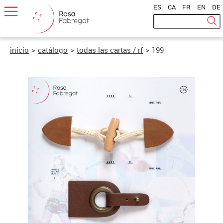
ES
|
CA
|
FR
|
EN
|
DE
inicio
>
catálogo
>
todas las cartas / rf
>
199