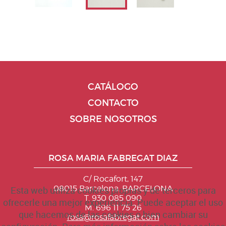
CATÁLOGO
CONTACTO
SOBRE NOSOTROS
ROSA MARIA FABREGAT DIAZ
C/ Rocafort, 147
08015 Barcelona. BARCELONA
Esta web utiliza cookies propias y de terceros para
T. 930 085 090
ofrecerle una mejor experiencia. Puede aceptar el uso
M. 696 11 75 26
que hacemos de las cookies o bien cambiar su
rosa@rosafabregat.com