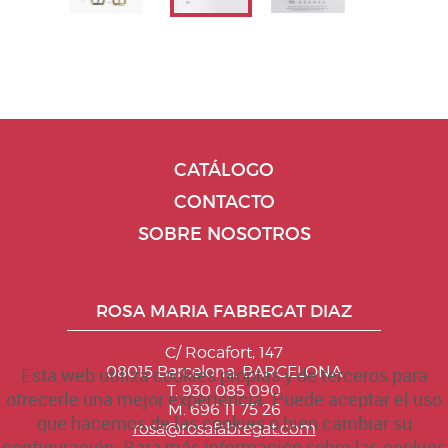
CATÁLOGO
CONTACTO
SOBRE NOSOTROS
ROSA MARIA FABREGAT DIAZ
C/ Rocafort, 147
08015 Barcelona. BARCELONA
Esta web utiliza cookies propias y de terceros para
T. 930 085 090
ofrecerle una mejor experiencia. Puede aceptar el uso
M. 696 11 75 26
que hacemos de las cookies o bien cambiar su
rosa@rosafabregat.com
configuración. Para más información sobre las cookies