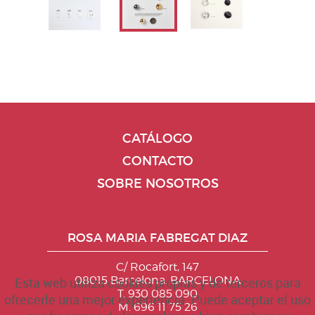
CATÁLOGO
CONTACTO
SOBRE NOSOTROS
ROSA MARIA FABREGAT DIAZ
C/ Rocafort, 147
08015 Barcelona. BARCELONA
Esta web utiliza cookies propias y de terceros para
T. 930 085 090
ofrecerle una mejor experiencia. Puede aceptar el uso
M. 696 11 75 26