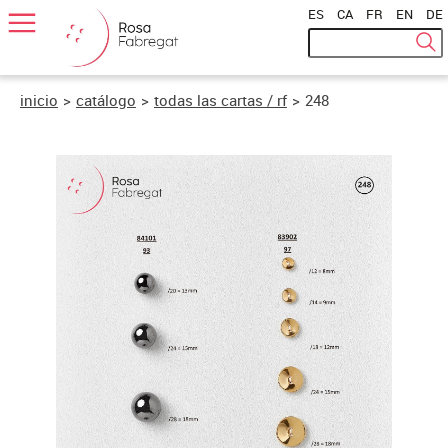
ES
|
CA
|
FR
|
EN
|
DE
inicio
>
catálogo
>
todas las cartas / rf
>
248