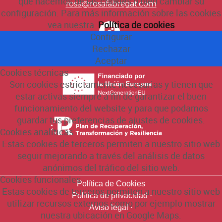
que hacemos de las cookies o bien cambiar su
rosa@rosafabregat.com
configuración. Para más información sobre las cookies
vea nuestra
Política de cookies
Configurar
Rechazar
Aceptar
Cookies técnicas
Son cookies estrictamente necesarias y tienen que
estar activas siempre a fin de garantizar el buen
funcionamiento del website y para que podamos
guardar tus preferencias de ajustes de cookies.
Cookies analíticas
Estas cookies de terceros permiten a nuestro sitio web
seguir mejorando a través del análisis de datos
anónimos del tráfico del sitio web.
Cookies funcionales
Política de Cookies
Estas cookies de terceros permiten a nuestro sitio web
Política de privacidad ·
utilizar recursos externos como por ejemplo mostrar
Aviso legal ·
nuestra ubicación en Google Maps.