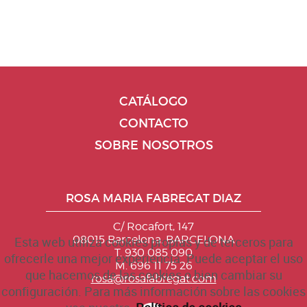
CATÁLOGO
CONTACTO
SOBRE NOSOTROS
ROSA MARIA FABREGAT DIAZ
C/ Rocafort, 147
08015 Barcelona. BARCELONA
Esta web utiliza cookies propias y de terceros para
T. 930 085 090
ofrecerle una mejor experiencia. Puede aceptar el uso
M. 696 11 75 26
que hacemos de las cookies o bien cambiar su
rosa@rosafabregat.com
configuración. Para más información sobre las cookies